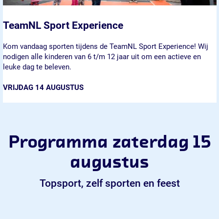
TeamNL Sport Experience
T
Kom vandaag sporten tijdens de TeamNL Sport Experience! Wij
e
nodigen alle kinderen van 6 t/m 12 jaar uit om een actieve en
a
leuke dag te beleven.
m
N
VRIJDAG 14 AUGUSTUS
L
S
p
o
r
Programma zaterdag 15
t
E
augustus
x
p
Topsport, zelf sporten en feest
e
r
i