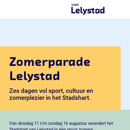
G
a
n
a
a
r
d
e
h
Zomerparade
o
m
e
Lelystad
p
a
Zes dagen vol sport, cultuur en
g
zomerplezier in het Stadshart.
e
Van dinsdag 11 t/m zondag 16 augustus verandert het
Stadshart van Lelystad in één groot zomers