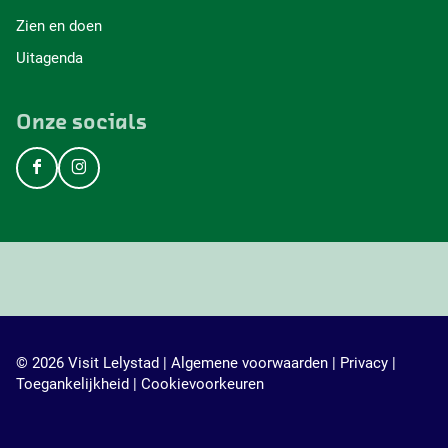
Zien en doen
Uitagenda
Onze socials
F
I
a
n
c
s
e
t
b
a
o
g
o
r
k
a
V
m
© 2026 Visit Lelystad |
Algemene voorwaarden
|
Privacy
|
i
V
Toegankelijkheid
|
Cookievoorkeuren
s
i
i
s
t
i