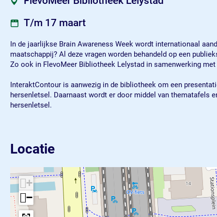
FlevoMeer Bibliotheek Lelystad
n
n
s
e
e
s
T/m 17 maart
s
s
s
s
In de jaarlijkse Brain Awareness Week wordt internationaal aa
maatschappij? Al deze vragen worden behandeld op een publieksg
Zo ook in FlevoMeer Bibliotheek Lelystad in samenwerking met
InteraktContour is aanwezig in de bibliotheek om een presentat
hersenletsel. Daarnaast wordt er door middel van thematafels e
hersenletsel.
Locatie
+
−