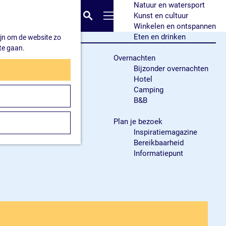
Natuur en watersport
K
Z
Kunst en cultuur
a
o
M
Winkelen en ontspannen
a
e
e
Eten en drinken
ijn om de website zo
r
k
n
te gaan.
t
e
u
Overnachten
n
Bijzonder overnachten
Hotel
Camping
B&B
Plan je bezoek
Inspiratiemagazine
Bereikbaarheid
Informatiepunt