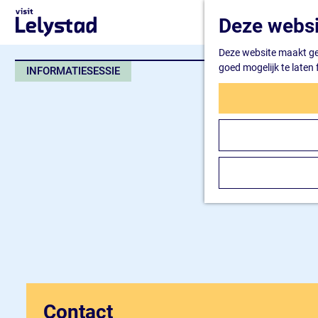
G
Deze websi
a
n
Deze website maakt geb
a
goed mogelijk te laten
INFORMATIESESSIE
a
r
d
e
h
o
m
e
p
a
g
e
Contact