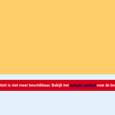
iteit is niet meer beschikbaar. Bekijk het
actuele aanbod
voor de be