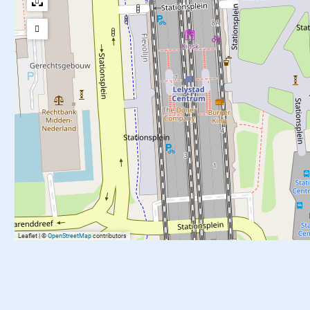
Leaflet
|
©
OpenStreetMap
contributors