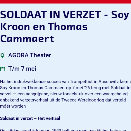
Z
E
V
N
Z
A
G
E
R
E
V
E
G
O
SOLDAAT IN VERZET - Soy
T
Z
R
E
T
O
R
-
E
Z
R
-
R
A
Kroon en Thomas
S
T
E
Z
S
A
T
o
-
T
E
o
T
h
Cammaert
y
S
-
T
y
h
e
K
o
S
-
K
e
a
r
y
o
S
r
a
t
AGORA Theater
o
K
y
o
o
t
e
o
r
K
y
o
e
r
T/m 7 mei
n
o
r
K
n
r
e
o
o
r
e
Na het indrukwekkende succes van Trompettist in Auschwitz keren
n
n
o
o
n
Soy Kroon en Thomas Cammaert op 7 mei '26 terug met Soldaat in
T
e
n
o
T
verzet — een aangrijpend, nieuw toneelstuk over een waargebeurd,
h
n
e
n
h
onbekend verzetsverhaal uit de Tweede Wereldoorlog dat verteld
o
T
n
e
o
móét worden
m
h
T
n
m
a
o
h
T
a
Soldaat in verzet – Het verhaal
s
m
o
h
s
C
a
m
o
C
Op vrijdagavond 5 februari 1943 belt een man aan bij het huis van