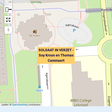
+
−
SOLDAAT IN VERZET -
Soy Kroon en Thomas
Cammaert
Leaflet
|
©
OpenStreetMap
contributors