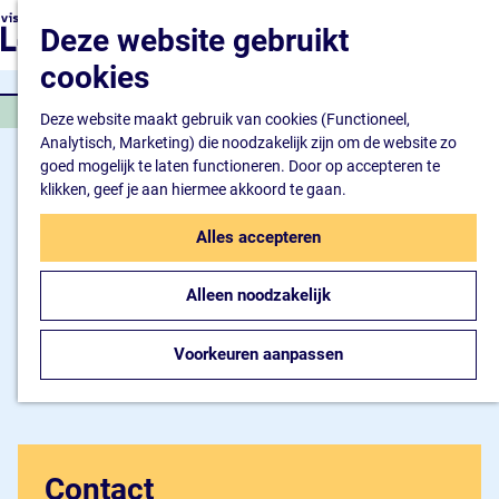
Natuur en watersport
G
K
Z
Deze website gebruikt
Kunst en cultuur
a
a
o
M
Winkelen en ontspan
n
cookies
a
e
e
Eten en drinken
a
r
k
n
THEATER EN TONEEL
a
Deze website maakt gebruik van cookies (Functioneel,
t
e
u
Overnachten
r
Analytisch, Marketing) die noodzakelijk zijn om de website zo
n
Bijzonder overnachte
d
goed mogelijk te laten functioneren. Door op accepteren te
Hotel
e
klikken, geef je aan hiermee akkoord te gaan.
Camping
h
B&B
o
Alles accepteren
m
Plan je bezoek
e
Inspiratiemagazine
Alleen noodzakelijk
p
Bereikbaarheid
a
Informatiepunt
g
Voorkeuren aanpassen
e
Contact