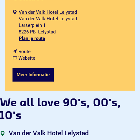
Van der Valk Hotel Lelystad
Van der Valk Hotel Lelystad
Larserplein 1
8226 PB
Lelystad
n
Plan je route
a
n
a
Route
a
v
r
Website
a
a
W
r
n
e
Meer Informatie
W
W
a
e
e
l
a
a
l
l
l
l
We all love 90's, 00's,
l
l
o
l
l
v
10's
o
o
e
v
v
9
e
e
0
Van der Valk Hotel Lelystad
9
9
'