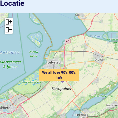
Locatie
+
−
We all love 90's, 00's,
10's