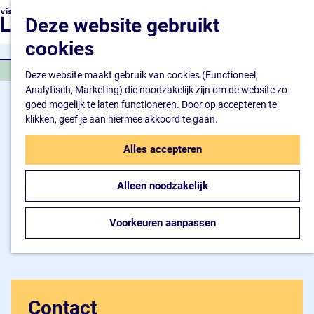
Natuur en watersport
G
K
Z
Deze website gebruikt
Kunst en cultuur
a
a
o
M
Winkelen en ontspan
n
cookies
a
e
e
Eten en drinken
a
r
k
n
MUZIEK OVERIG
a
Deze website maakt gebruik van cookies (Functioneel,
t
e
u
Overnachten
r
Analytisch, Marketing) die noodzakelijk zijn om de website zo
n
Bijzonder overnachte
d
goed mogelijk te laten functioneren. Door op accepteren te
Hotel
e
klikken, geef je aan hiermee akkoord te gaan.
Camping
h
B&B
o
Alles accepteren
m
Plan je bezoek
e
Inspiratiemagazine
Alleen noodzakelijk
p
Bereikbaarheid
a
Informatiepunt
g
Voorkeuren aanpassen
e
Contact