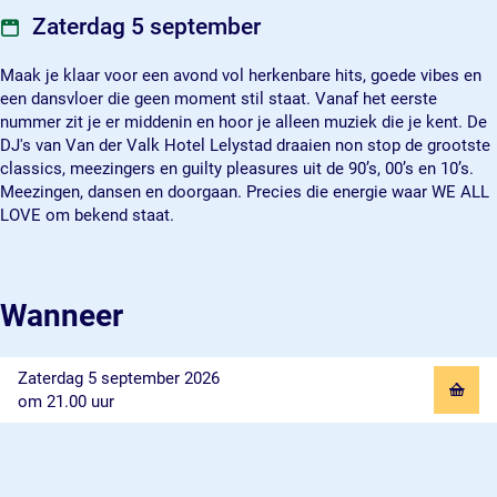
0
0
s
Zaterdag 5 september
'
'
,
s
s
0
Maak je klaar voor een avond vol herkenbare hits, goede vibes en
,
,
0
een dansvloer die geen moment stil staat. Vanaf het eerste
0
0
'
nummer zit je er middenin en hoor je alleen muziek die je kent. De
0
0
s
DJ's van Van der Valk Hotel Lelystad draaien non stop de grootste
'
'
,
classics, meezingers en guilty pleasures uit de 90’s, 00’s en 10’s.
s
s
1
Meezingen, dansen en doorgaan. Precies die energie waar WE ALL
,
,
0
LOVE om bekend staat.
1
1
'
0
0
s
'
'
s
s
Wanneer
Zaterdag 5 september 2026
om 21.00 uur