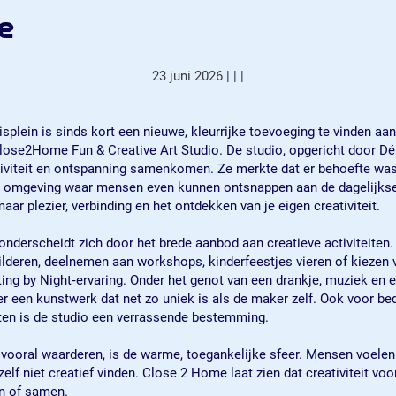
e
23 juni 2026
|
|
|
splein is sinds kort een nieuwe, kleurrijke toevoeging te vinden aa
lose2Home Fun & Creative Art Studio. De studio, opgericht door Dén
tiviteit en ontspanning samenkomen. Ze merkte dat er behoefte wa
 omgeving waar mensen even kunnen ontsnappen aan de dagelijkse
maar plezier, verbinding en het ontdekken van je eigen creativiteit.
nderscheidt zich door het brede aanbod aan creatieve activiteiten
ilderen, deelnemen aan workshops, kinderfeestjes vieren of kiezen 
ting by Night‑ervaring. Onder het genot van een drankje, muziek en
er een kunstwerk dat net zo uniek is als de maker zelf. Ook voor bed
iten is de studio een verrassende bestemming.
vooral waarderen, is de warme, toegankelijke sfeer. Mensen voelen
zelf niet creatief vinden. Close 2 Home laat zien dat creativiteit voo
en of samen.