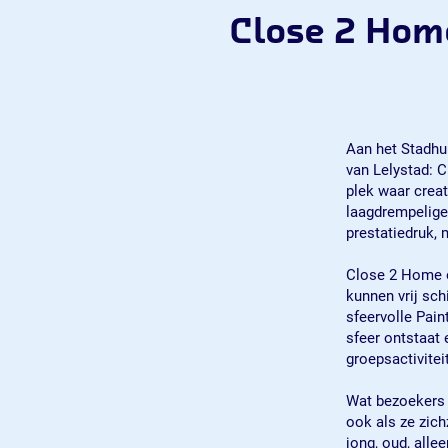
Close 2 Hom
Aan het Stadhui
van Lelystad: C
plek waar crea
laagdrempelige
prestatiedruk, 
Close 2 Home o
kunnen vrij sch
sfeervolle Pain
sfeer ontstaat 
groepsactivite
Wat bezoekers 
ook als ze zich
jong, oud, alle