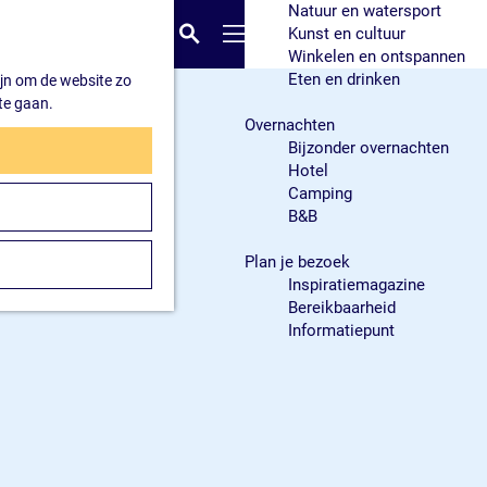
Natuur en watersport
K
Z
Kunst en cultuur
a
o
M
Winkelen en ontspannen
a
e
e
Eten en drinken
ijn om de website zo
r
k
n
te gaan.
t
e
u
Overnachten
n
Bijzonder overnachten
Hotel
Camping
B&B
Plan je bezoek
Inspiratiemagazine
Bereikbaarheid
Informatiepunt