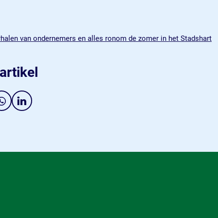
rhalen van ondernemers en alles ronom de zomer in het Stadshart
artikel
D
D
e
e
e
e
l
l
d
d
e
e
z
z
e
e
p
p
a
a
g
g
i
i