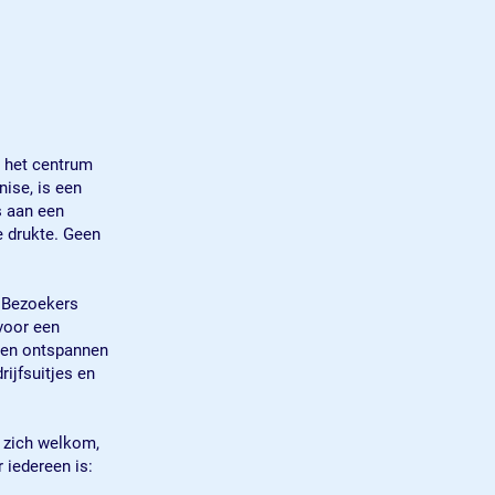
n het centrum
ise, is een
s aan een
 drukte. Geen
. Bezoekers
voor een
 een ontspannen
rijfsuitjes en
 zich welkom,
r iedereen is: