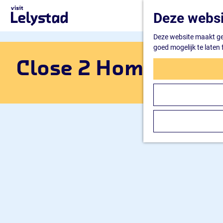
G
Deze websi
a
n
Deze website maakt geb
a
goed mogelijk te laten
a
r
Close 2 Home
d
e
h
o
m
e
p
a
g
e