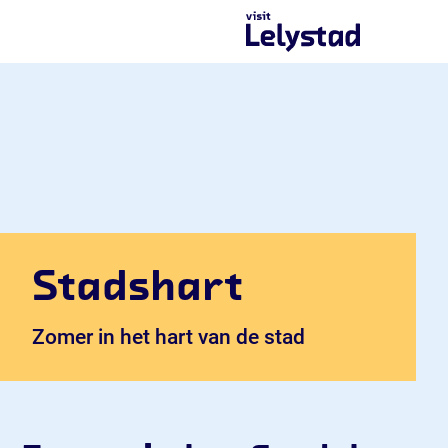
G
a
n
a
a
r
d
e
h
o
m
e
p
Stadshart
a
g
Zomer in het hart van de stad
e