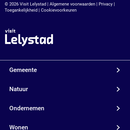
© 2026 Visit Lelystad |
Algemene voorwaarden
|
Privacy
|
i
V
Toegankelijkheid
|
Cookievoorkeuren
s
i
i
s
t
i
L
t
e
L
l
e
y
l
s
y
t
s
a
t
Gemeente
d
a
d
Natuur
Ondernemen
Wonen