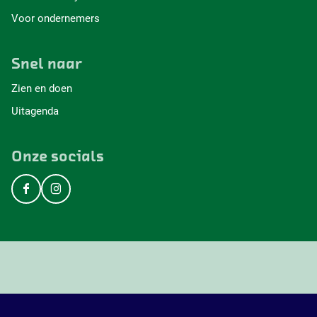
Voor ondernemers
Snel naar
Zien en doen
Uitagenda
Onze socials
F
I
a
n
c
s
e
t
b
a
o
g
o
r
k
a
V
m