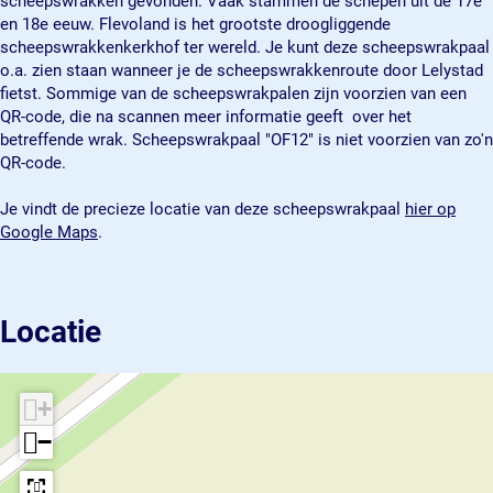
scheepswrakken gevonden. Vaak stammen de schepen uit de 17e
a
l
en 18e eeuw. Flevoland is het grootste droogliggende
a
"
scheepswrakkenkerkhof ter wereld. Je kunt deze scheepswrakpaal
l
O
o.a. zien staan wanneer je de scheepswrakkenroute door Lelystad
"
F
fietst. Sommige van de scheepswrakpalen zijn voorzien van een
O
1
QR-code, die na scannen meer informatie geeft over het
F
2
betreffende wrak. Scheepswrakpaal "OF12" is niet voorzien van zo'n
1
"
QR-code.
2
"
Je vindt de precieze locatie van deze scheepswrakpaal
hier op
Google Maps
.
Locatie
+
−