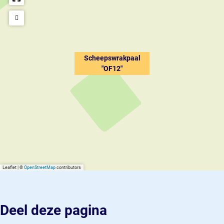
Scheepswrakpaal
"OF12"
Leaflet
|
©
OpenStreetMap
contributors
Deel deze pagina