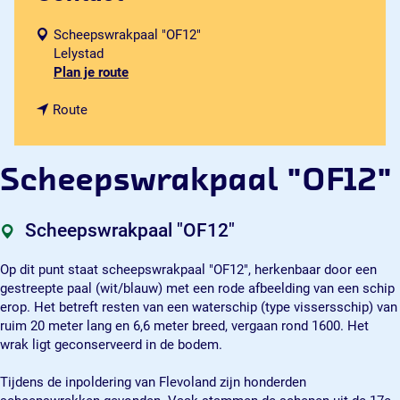
Scheepswrakpaal "OF12"
Lelystad
n
Plan je route
a
n
a
Route
a
r
a
S
r
c
Scheepswrakpaal "OF12"
S
h
c
e
h
e
Scheepswrakpaal "OF12"
e
p
e
s
Op dit punt staat scheepswrakpaal "OF12", herkenbaar door een
p
w
gestreepte paal (wit/blauw) met een rode afbeelding van een schip
s
r
erop. Het betreft resten van een waterschip (type vissersschip) van
w
a
ruim 20 meter lang en 6,6 meter breed, vergaan rond 1600. Het
r
k
wrak ligt geconserveerd in de bodem.
a
p
k
a
Tijdens de inpoldering van Flevoland zijn honderden
p
a