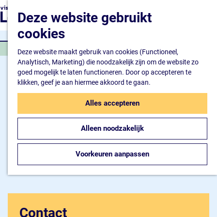
Natuur en watersport
G
K
Z
Deze website gebruikt
Kunst en cultuur
a
a
o
M
Winkelen en ontspan
n
cookies
a
e
e
Eten en drinken
a
r
k
n
ERFGOED
a
Deze website maakt gebruik van cookies (Functioneel,
t
e
u
Overnachten
r
Analytisch, Marketing) die noodzakelijk zijn om de website zo
n
Bijzonder overnachte
d
goed mogelijk te laten functioneren. Door op accepteren te
Hotel
e
klikken, geef je aan hiermee akkoord te gaan.
Camping
h
B&B
o
Alles accepteren
m
Plan je bezoek
e
Inspiratiemagazine
Alleen noodzakelijk
p
Bereikbaarheid
a
Informatiepunt
g
Voorkeuren aanpassen
e
Contact