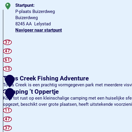
Startpunt:
P-plaats Buizerdweg
Buizerdweg
8245 AA
Lelystad
Navigeer naar startpunt
37
47
61
13
Toms Creek Fishing Adventure
1
Toms Creek is een prachtig vormgegeven park met meerdere visvi
T
Camping ’t Oppertje
2
o
Kom tot rust op een kleinschalige camping met een huiselijke sfeer.
m
opgezet, beschikt over grote plaatsen, heeft uitstekende voorzie
s
C
11
C
a
47
r
m
e
37
p