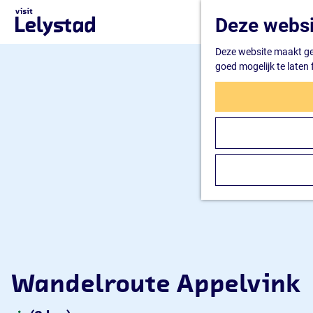
G
Deze websi
a
n
Deze website maakt geb
a
goed mogelijk te laten
a
r
d
e
h
o
m
e
p
a
g
e
Wandelroute Appelvink