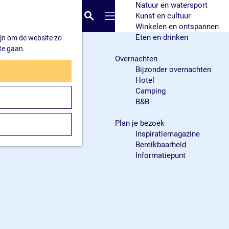
Natuur en watersport
K
Z
Kunst en cultuur
a
o
M
Winkelen en ontspannen
a
e
e
Eten en drinken
ijn om de website zo
r
k
n
te gaan.
t
e
u
Overnachten
n
Bijzonder overnachten
Hotel
Camping
B&B
Plan je bezoek
Inspiratiemagazine
Bereikbaarheid
Informatiepunt