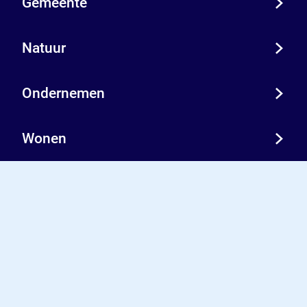
Gemeente
d
a
d
Natuur
Ondernemen
Wonen