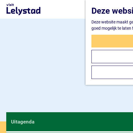
G
Deze websi
a
n
Deze website maakt geb
a
goed mogelijk te laten
a
r
d
e
h
o
m
e
p
a
g
e
Uitagenda