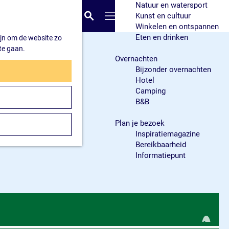
Natuur en watersport
K
Z
Kunst en cultuur
a
o
M
Winkelen en ontspannen
a
e
e
Eten en drinken
ijn om de website zo
r
k
n
te gaan.
t
e
u
Overnachten
n
Bijzonder overnachten
Hotel
Camping
B&B
Plan je bezoek
Inspiratiemagazine
Bereikbaarheid
Informatiepunt