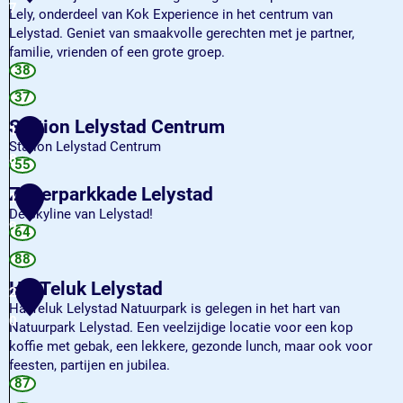
s
7
a
a
Lely, onderdeel van Kok Experience in het centrum van
s
s
d
Lelystad. Geniet van smaakvolle gerechten met je partner,
e
b
s
familie, vrienden of een grote groep.
n
o
h
M
38
b
s
a
r
o
37
r
L
s
t
Station Lelystad Centrum
e
1
L
l
Station Lelystad Centrum
8
e
y
S
55
l
t
Zilverparkkade Lelystad
1
y
a
De skyline van Lelystad!
s
t
9
Z
64
t
i
i
a
o
88
l
d
n
HarTeluk Lelystad
v
2
L
e
HarTeluk Lelystad Natuurpark is gelegen in het hart van
e
0
r
Natuurpark Lelystad. Een veelzijdige locatie voor een kop
l
p
koffie met gebak, een lekkere, gezonde lunch, maar ook voor
y
a
feesten, partijen en jubilea.
s
r
H
87
t
k
a