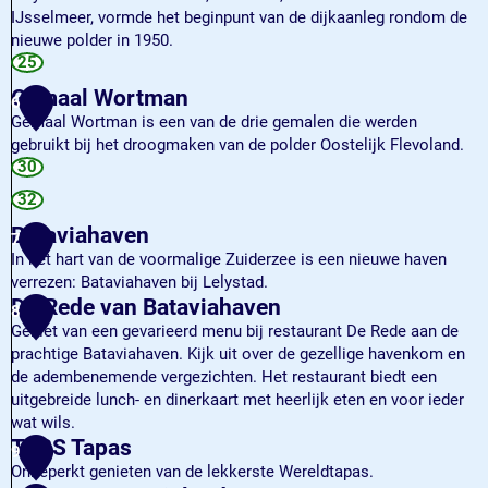
a
i
l
IJsselmeer, vormde het beginpunt van de dijkaanleg rondom de
r
d
d
nieuwe polder in 1950.
d
e
e
W
25
e
L
e
Gemaal Wortman
r
6
a
r
s
Gemaal Wortman is een van de drie gemalen die werden
n
k
p
gebruikt bij het droogmaken van de polder Oostelijk Flevoland.
g
e
l
G
30
e
i
a
e
J
l
32
s
m
a
a
Bataviahaven
s
a
7
m
n
e
a
In het hart van de voormalige Zuiderzee is een nieuwe haven
m
d
n
l
verrezen: Bataviahaven bij Lelystad.
e
L
W
B
De Rede van Bataviahaven
r
8
e
o
a
Geniet van een gevarieerd menu bij restaurant De Rede aan de
l
r
t
prachtige Bataviahaven. Kijk uit over de gezellige havenkom en
y
t
a
de adembenemende vergezichten. Het restaurant biedt een
s
m
v
uitgebreide lunch- en dinerkaart met heerlijk eten en voor ieder
t
a
i
wat wils.
a
n
a
D
TR3S Tapas
d
9
h
e
Onbeperkt genieten van de lekkerste Wereldtapas.
a