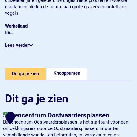
duizenden jaren geleden. De uitgestrekte plassen en woeste
graslanden bieden de ruimte aan grote grazers en ontelbare
vogels.
Werkeiland
Be…
Lees verder
Knooppunten
Dit ga je zien
Dit ga je zien
Buitencentrum Oostvaardersplassen
1
Buitencentrum Oostvaardersplassen is het startpunt voor een
ontdekkingsreis door de Oostvaardersplassen. Er starten
verschillende wandel- en fietsroutes, tal van excursies en