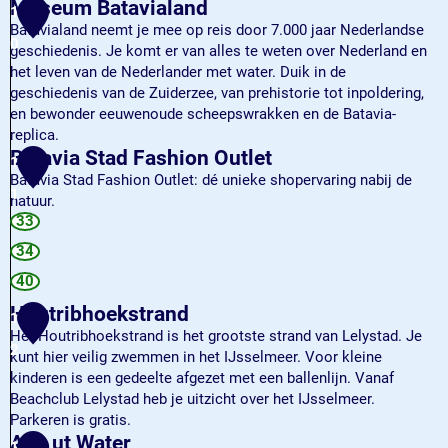
R
T
Museum Batavialand
1
v
e
R
Batavialand neemt je mee op reis door 7.000 jaar Nederlandse
e
d
0
3
geschiedenis. Je komt er van alles te weten over Nederland en
n
e
S
het leven van de Nederlander met water. Duik in de
v
T
geschiedenis van de Zuiderzee, van prehistorie tot inpoldering,
a
a
en bewonder eeuwenoude scheepswrakken en de Batavia-
n
p
replica.
B
a
M
Batavia Stad Fashion Outlet
1
a
s
u
Batavia Stad Fashion Outlet: dé unieke shopervaring nabij de
t
1
s
natuur.
a
e
B
33
v
u
a
34
i
m
t
a
B
40
a
h
a
v
Houtribhoekstrand
a
1
t
i
Het Houtribhoekstrand is het grootste strand van Lelystad. Je
v
a
a
2
kunt hier veilig zwemmen in het IJsselmeer. Voor kleine
e
v
S
kinderen is een gedeelte afgezet met een ballenlijn. Vanaf
n
i
t
Beachclub Lelystad heb je uitzicht over het IJsselmeer.
a
a
Parkeren is gratis.
l
d
H
Aan ut Water
1