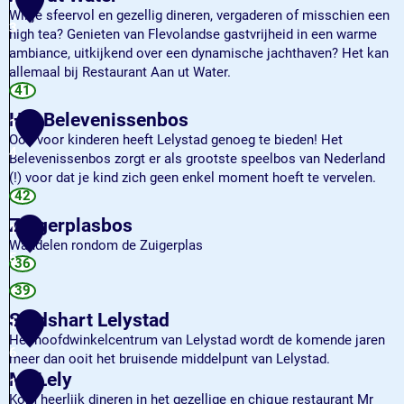
a
F
o
Wil je sfeervol en gezellig dineren, vergaderen of misschien een
n
a
3
u
high tea? Genieten van Flevolandse gastvrijheid in een warme
d
s
t
ambiance, uitkijkend over een dynamische jachthaven? Het kan
h
r
allemaal bij Restaurant Aan ut Water.
i
i
A
41
o
b
a
n
Het Belevenissenbos
1
h
n
O
Ook voor kinderen heeft Lelystad genoeg te bieden! Het
o
u
4
u
Belevenissenbos zorgt er als grootste speelbos van Nederland
e
t
t
(!) voor dat je kind zich geen enkel moment hoeft te vervelen.
k
W
l
H
42
s
a
e
e
t
t
Zuigerplasbos
1
t
t
r
e
Wandelen rondom de Zuigerplas
B
a
5
r
Z
36
e
n
u
l
39
d
i
e
Stadshart Lelystad
g
1
v
e
Het hoofdwinkelcentrum van Lelystad wordt de komende jaren
e
6
r
meer dan ooit het bruisende middelpunt van Lelystad.
n
p
S
Mr Lely
1
i
l
t
Kom heerlijk dineren in het gezellige en chique restaurant Mr