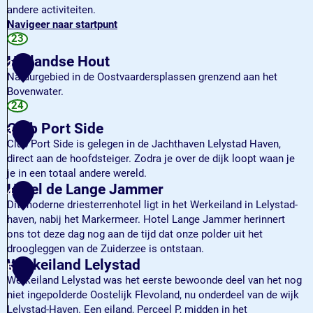
andere activiteiten.
Navigeer naar startpunt
B
23
u
Hollandse Hout
2
i
Natuurgebied in de Oostvaardersplassen grenzend aan het
t
Bovenwater.
e
H
24
n
o
c
Club Port Side
3
l
e
Club Port Side is gelegen in de Jachthaven Lelystad Haven,
l
n
direct aan de hoofdsteiger. Zodra je over de dijk loopt waan je
a
t
je in een totaal andere wereld.
n
r
C
Hotel de Lange Jammer
4
d
u
l
Dit moderne driesterrenhotel ligt in het Werkeiland in Lelystad-
s
m
u
haven, nabij het Markermeer. Hotel Lange Jammer herinnert
e
O
b
ons tot deze dag nog aan de tijd dat onze polder uit het
H
o
P
droogleggen van de Zuiderzee is ontstaan.
o
s
o
H
Werkeiland Lelystad
u
5
t
r
o
Werkeiland Lelystad was het eerste bewoonde deel van het nog
t
v
t
t
niet ingepolderde Oostelijk Flevoland, nu onderdeel van de wijk
a
S
e
Lelystad-Haven. Een eiland, Perceel P, midden in het