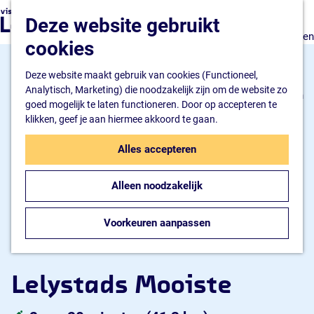
Natuur en watersport
G
K
Z
Deze website gebruikt
Kunst en cultuur
a
a
o
M
Winkelen en ontspannen
n
cookies
a
e
e
Eten en drinken
a
r
k
n
a
Deze website maakt gebruik van cookies (Functioneel,
t
e
u
Overnachten
r
Analytisch, Marketing) die noodzakelijk zijn om de website zo
n
Bijzonder overnachten
d
goed mogelijk te laten functioneren. Door op accepteren te
Hotel
e
klikken, geef je aan hiermee akkoord te gaan.
Camping
h
B&B
o
Alles accepteren
m
Plan je bezoek
e
Inspiratiemagazine
Alleen noodzakelijk
p
Bereikbaarheid
a
Informatiepunt
g
Voorkeuren aanpassen
e
Lelystads Mooiste