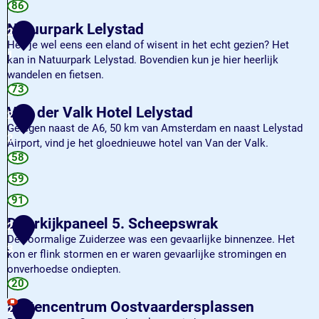
a
86
k
r
d
Natuurpark Lelystad
a
T
2
C
d
e
Heb je wel eens een eland of wisent in het echt gezien? Het
e
1
e
l
kan in Natuurpark Lelystad. Bovendien kun je hier heerlijk
n
L
u
wandelen en fietsen.
t
e
k
N
73
r
l
L
a
u
Van der Valk Hotel Lelystad
2
y
e
t
m
Gelegen naast de A6, 50 km van Amsterdam en naast Lelystad
s
l
u
2
Airport, vind je het gloednieuwe hotel van Van der Valk.
t
y
u
V
58
a
s
r
a
d
t
p
59
n
a
a
91
d
d
r
e
Doorkijkpaneel 5. Scheepswrak
k
2
r
L
De voormalige Zuiderzee was een gevaarlijke binnenzee. Het
V
3
e
kon er flink stormen en er waren gevaarlijke stromingen en
a
l
onverhoedse ondiepten.
l
y
D
20
k
s
o
Buitencentrum Oostvaardersplassen
H
2
t
o